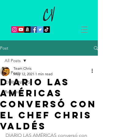
Post
All Posts
Team Chris
All Posts
May 12, 2021
1 min read
DIARIO LAS
CHRIS NEWS
AMÉRICAS
Recipes
conversó con
el chef Chris
Valdés
DIARIO LAS AMÉRICAS conversó con 